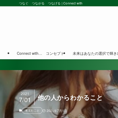
つなぐ つながる つなげる | Connect with
Connect with… コンセプト
未来はあなたの選択で輝き
2021
他の人からわかること
7/01
考えたこと
2021年7月1日