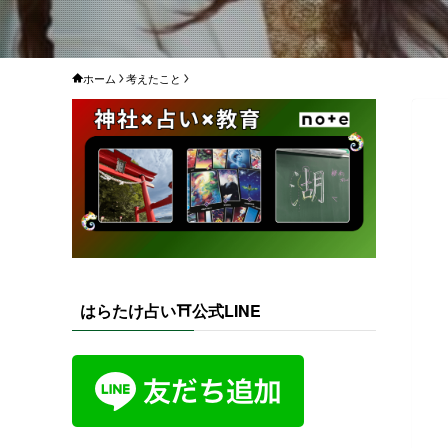
ホーム
考えたこと
はらたけ占い⛩️公式LINE