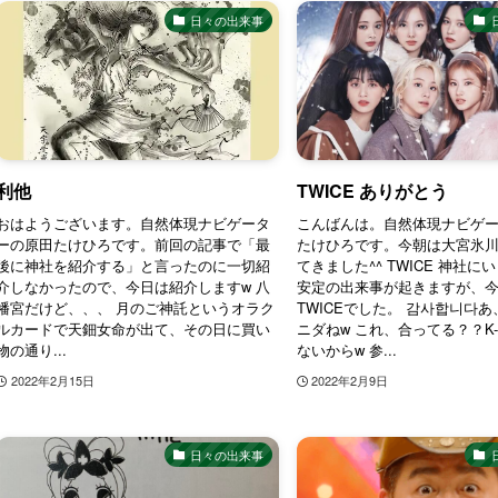
日々の出来事
利他
TWICE ありがとう
おはようございます。自然体現ナビゲータ
こんばんは。自然体現ナビゲ
ーの原田たけひろです。前回の記事で「最
たけひろです。今朝は大宮氷
後に神社を紹介する」と言ったのに一切紹
てきました^^ TWICE 神社に
介しなかったので、今日は紹介しますw 八
安定の出来事が起きますが、
幡宮だけど、、、 月のご神託というオラク
TWICEでした。 감사합니다
ルカードで天鈿女命が出て、その日に買い
ニダねw これ、合ってる？？K-
物の通り...
ないからw 参...
2022年2月15日
2022年2月9日
日々の出来事