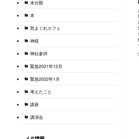
未分類
本
気まぐれカフェ
神様
神社参拝
緊急2021年12月
緊急2022年1月
考えたこと
講座
講演会
メタ情報