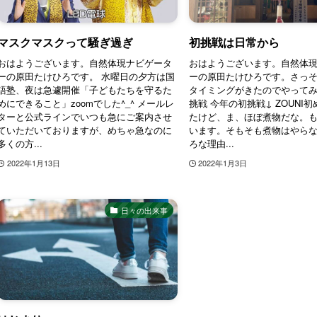
マスクマスクって騒ぎ過ぎ
初挑戦は日常から
おはようございます。自然体現ナビゲータ
おはようございます。自然体
ーの原田たけひろです。 水曜日の夕方は国
ーの原田たけひろです。さっ
語塾、夜は急遽開催「子どもたちを守るた
タイミングがきたのでやってみ
めにできること」zoomでした^_^ メールレ
挑戦 今年の初挑戦↓ ZOUNI
ターと公式ラインでいつも急にご案内させ
たけど、ま、ほぼ煮物だな。
ていただいておりますが、めちゃ急なのに
います。そもそも煮物はやら
多くの方...
ろな理由...
2022年1月13日
2022年1月3日
日々の出来事