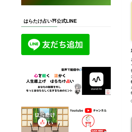
はらたけ占い⛩️公式LINE