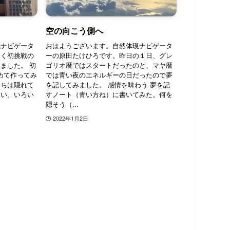
空の向こう側へ
現ナビゲータ
おはようございます。自然体現ナビゲータ
そく初挑戦の
ーの原田たけひろです。昨日の１日、グレ
ました。 初
ゴリオ暦ではスタートだったのと、マヤ暦
初めて作ってみ
では青い夜のエネルギーの日だったので夢
もちは隠れて
を記してみました。 感情を味わう 夢を記
ない。いろい
すノート（青い方ね）に書いてみた。何を
隠そう（...
2022年1月2日