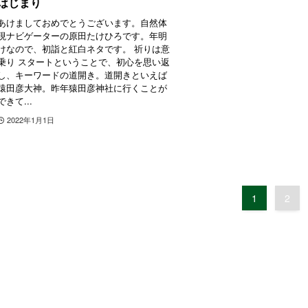
はじまり
あけましておめでとうございます。自然体
現ナビゲーターの原田たけひろです。年明
けなので、初詣と紅白ネタです。 祈りは意
乗り スタートということで、初心を思い返
し、キーワードの道開き。道開きといえば
猿田彦大神。昨年猿田彦神社に行くことが
できて...
2022年1月1日
1
2