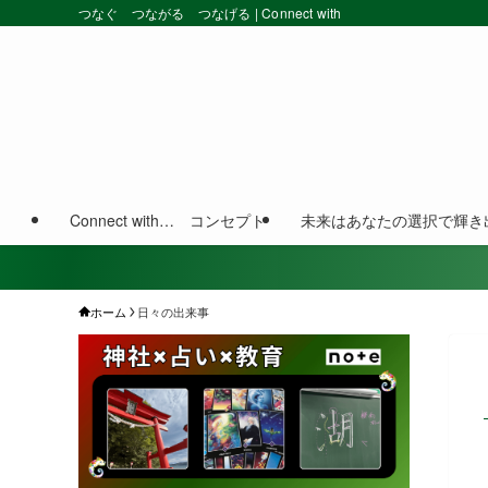
つなぐ つながる つなげる | Connect with
Connect with… コンセプト
未来はあなたの選択で輝き
ホーム
日々の出来事