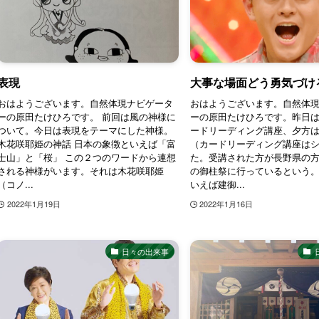
表現
大事な場面どう勇気づけ
おはようございます。自然体現ナビゲータ
おはようございます。自然体
ーの原田たけひろです。 前回は風の神様に
ーの原田たけひろです。昨日
ついて。今日は表現をテーマにした神様。
ードリーディング講座、夕方
木花咲耶姫の神話 日本の象徴といえば「富
（カードリーディング講座は
士山」と「桜」 この２つのワードから連想
た。受講された方が長野県の
される神様がいます。それは木花咲耶姫
の御柱祭に行っているという
（コノ...
いえば建御...
2022年1月19日
2022年1月16日
日々の出来事