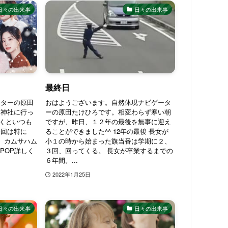
日々の出来事
日々の出来事
最終日
ーターの原田
おはようございます。自然体現ナビゲータ
川神社に行っ
ーの原田たけひろです。相変わらず寒い朝
いくといつも
ですが、昨日、１２年の最後を無事に迎え
今回は特に
ることができました^^ 12年の最後 長女が
あ、カムサハム
小１の時から始まった旗当番は学期に２、
POP詳しく
３回、回ってくる。 長女が卒業するまでの
６年間。...
2022年1月25日
日々の出来事
日々の出来事