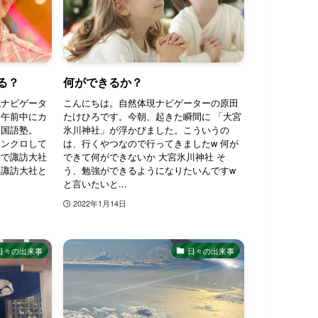
る？
何ができるか？
現ナビゲータ
こんにちは。自然体現ナビゲーターの原田
は午前中にカ
たけひろです。今朝、起きた瞬間に 「大宮
は国語塾。
氷川神社」が浮かびました。こういうの
シンクロして
は、行くやつなので行ってきましたw 何が
方で諏訪大社
できて何ができないか 大宮氷川神社 そ
。諏訪大社と
う、勉強ができるようになりたいんですw
と言いたいと...
2022年1月14日
日々の出来事
日々の出来事