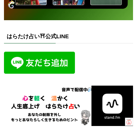
はらたけ占い⛩️公式LINE