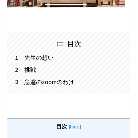
目次
先生の想い
挑戦
急遽のzoomのわけ
目次
[
hide
]