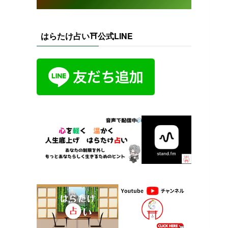
はらたけ占い⛩️公式LINE