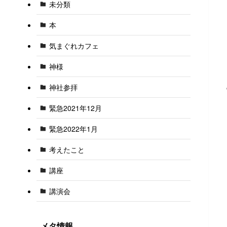
未分類
本
気まぐれカフェ
神様
神社参拝
緊急2021年12月
緊急2022年1月
考えたこと
講座
講演会
メタ情報