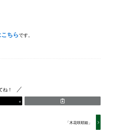
はこちら
です。
てね！
「木花咲耶姫」