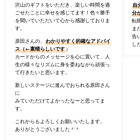
沢山のギフトをいただき、楽しい時間を過
自
ごせたことに幸せを感じてます！色々勝手
分
を聞いていただいて心から感謝しておりま
転
す。
ま
告
原田さんの、
わかりやすく的確なアドバイ
し
ス（←素晴らしいです
）
カードからのメッセージを心に置いて、人
生の様々なリズムに身を委ねながら頑張っ
て行きたいと思います。
新しいステージに進んでおられる原田さん
に
みていただけてよかったなーと思ってま
す。
これからもよろしくお願いいたします。
ありがとうございました＾＾