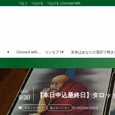
つなぐ つながる つなげる | Connect with
Connect with… コンセプト
未来はあなたの選択で輝き
2022
【本日申込最終日】タロッ
9/30
タロットカード
個人セッション
2022年9月30日