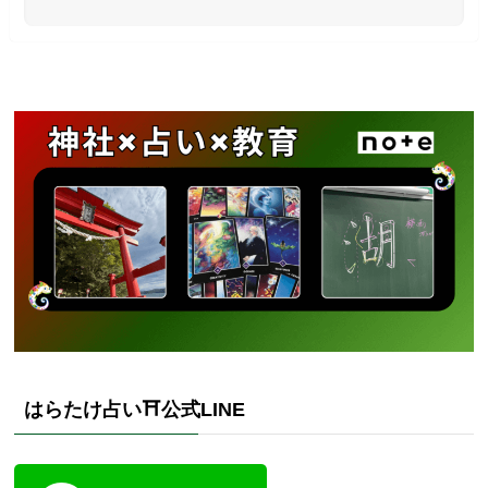
はらたけ占い⛩️公式LINE