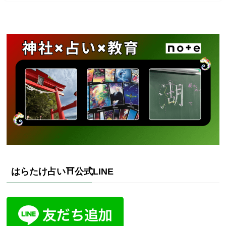
はらたけ占い⛩️公式LINE