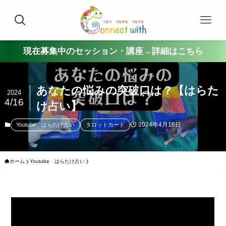
現在募集中のセッション・講座→詳細はこちら
あなたの悩みの突破口は？【はらた
2024
4/16
け占い】
2024年4月16日
Youtube はらたけ占い
タロットカード
ホーム
Youtube はらたけ占い