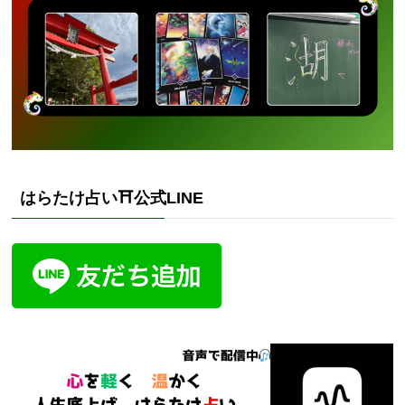
はらたけ占い⛩️公式LINE