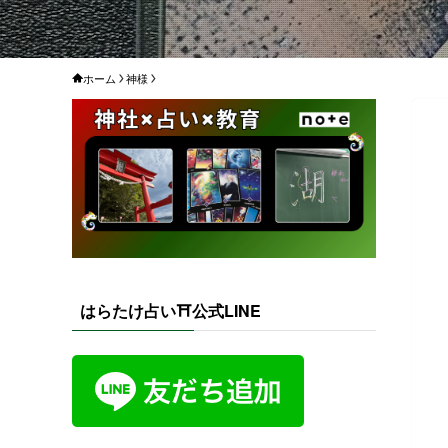
ホーム
神様
はらたけ占い⛩️公式LINE