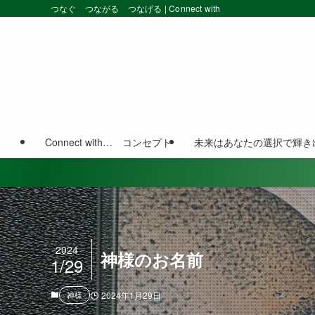
つなぐ つながる つなげる | Connect with
Connect with… コンセプト
未来はあなたの選択で輝き
2024
神様のお名前
1/29
神様
2024年1月29日