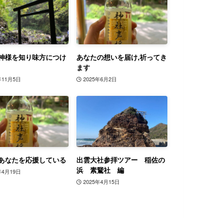
神様を知り味方につけ
あなたの想いを届け,祈ってき
ます
年11月5日
2025年6月2日
あなたを応援している
出雲大社参拝ツアー 稲佐の
浜 素鵞社 編
年4月19日
2025年4月15日