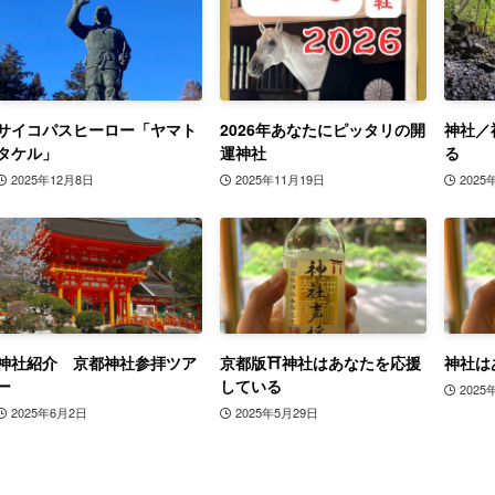
サイコパスヒーロー「ヤマト
2026年あなたにピッタリの開
神社／
タケル」
運神社
る
2025年12月8日
2025年11月19日
2025
神社紹介 京都神社参拝ツア
京都版⛩️神社はあなたを応援
神社は
ー
している
2025
2025年6月2日
2025年5月29日