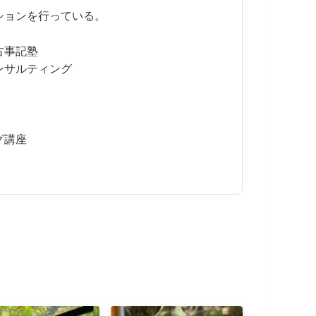
ションを行っている。
古事記塾
ンサルティング
グ講座