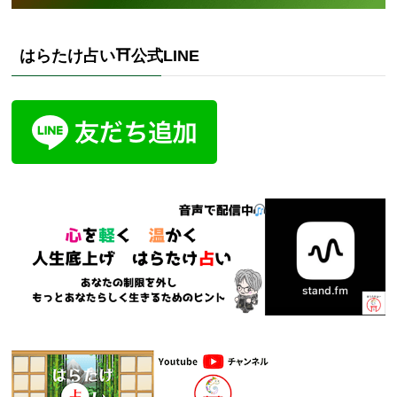
はらたけ占い⛩️公式LINE